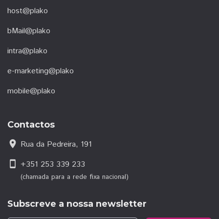
host@plako
bMail@plako
intra@plako
e-marketing@plako
mobile@plako
Contactos
location_on
Rua da Pedreira, 191
smartphone
+351 253 339 233
(chamada para a rede fixa nacional)
Subscreve a nossa newsletter