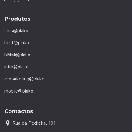
Produtos
cms@plako
host@plako
bMail@plako
intra@plako
e-marketing@plako
mobile@plako
Contactos
location_on
Rua da Pedreira, 191