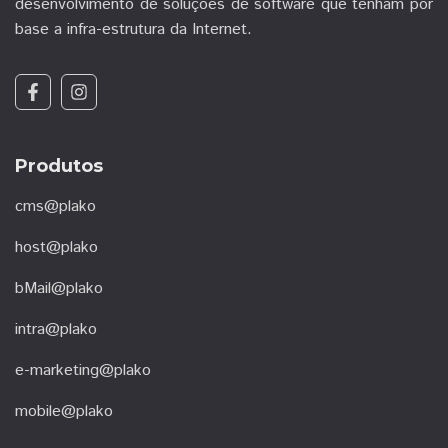
desenvolvimento de soluções de software que tenham por
base a infra-estrutura da Internet.
Produtos
cms@plako
host@plako
bMail@plako
intra@plako
e-marketing@plako
mobile@plako