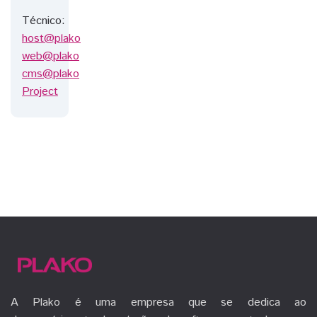
Técnico:
host@plako
web@plako
cms@plako
Project
A Plako é uma empresa que se dedica ao