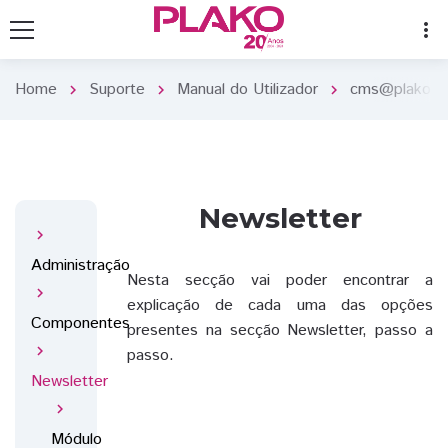
more_vert
Home
Suporte
Manual do Utilizador
cms@plako
chevron_right
chevron_right
chevron_right
chevron
Newsletter
chevron_right
Administração
Nesta secção vai poder encontrar a
chevron_right
explicação de cada uma das opções
Componentes
presentes na secção Newsletter, passo a
chevron_right
passo.
Newsletter
chevron_right
Módulo