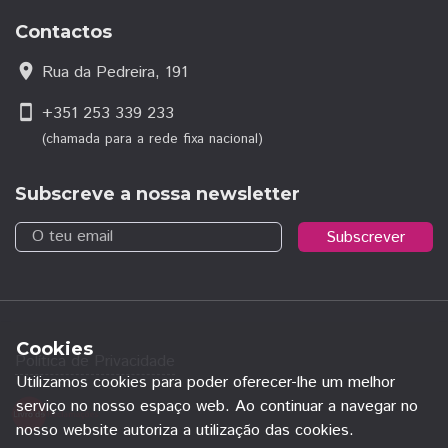
Contactos
location_on
Rua da Pedreira, 191
smartphone
+351 253 339 233
(chamada para a rede fixa nacional)
Subscreve a nossa newsletter
O teu email
Subscrever
Cookies
Política de Privacidade
Utilizamos cookies para poder oferecer-lhe um melhor
serviço no nosso espaço web. Ao continuar a navegar no
nosso website autoriza a utilização das cookies.