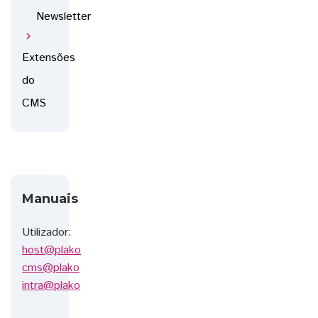
Newsletter
chevron_right
Extensões
do
CMS
Manuais
Utilizador:
host@plako
cms@plako
intra@plako